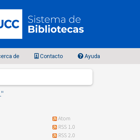
erca de
Contacto
Ayuda
.
"
Atom
RSS 1.0
RSS 2.0