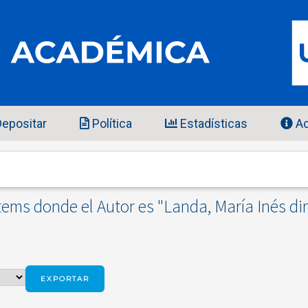
epositar
Política
Estadísticas
Ac
tems donde el Autor es "
Landa, María Inés dir