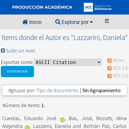
☰
Inicio
Explorar por
Items donde el Autor es "
Lazzarini, Daniela
"
Subir un nivel
Atom
Exportar como
RSS 1.0
RSS 2.0
Agrupar por:
Tipo de documento
|
Sin Agrupamiento
Número de items:
1
.
Cuestas, Eduardo José
,
Bas, José
,
Rizzotti, Alina
Alejandra
,
Lazzarini, Daniela
and
Beltrán Paz, Carlos