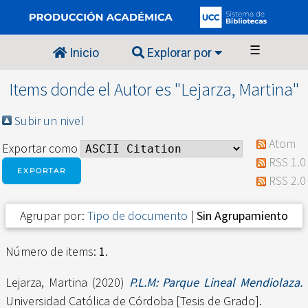
☰
Inicio
Explorar por
Items donde el Autor es "
Lejarza, Martina
"
Subir un nivel
Atom
Exportar como
RSS 1.0
RSS 2.0
Agrupar por:
Tipo de documento
|
Sin Agrupamiento
Número de items:
1
.
Lejarza, Martina
(2020)
P.L.M: Parque Lineal Mendiolaza.
Universidad Católica de Córdoba [Tesis de Grado].