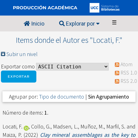
☰
Inicio
Explorar por
Items donde el Autor es "
Locati, F.
"
Subir un nivel
Atom
Exportar como
RSS 1.0
RSS 2.0
Agrupar por:
Tipo de documento
|
Sin Agrupamiento
Número de items:
1
.
Locati, F.
,
Collo, G.
,
Madsen, L.
,
Muñoz, M.
,
Marfil, S.
and
Maiza, P.
(2022)
Clay mineral assemblages as the key to