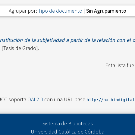
Agrupar por:
Tipo de documento
|
Sin Agrupamiento
nstitución de la subjetividad a partir de la relación con 
[Tesis de Grado].
Esta lista fu
UCC soporta
OAI 2.0
con una URL base
http://pa.bibdigita
Sistema de Bibliotecas
Universidad Católica de Córdoba