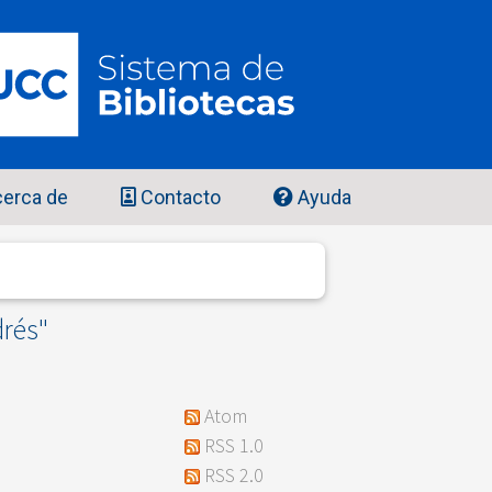
erca de
Contacto
Ayuda
drés
"
Atom
RSS 1.0
RSS 2.0