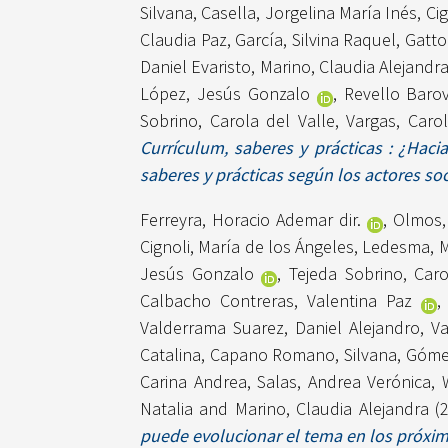
Silvana
,
Casella, Jorgelina María Inés
,
Cig
Claudia Paz
,
García, Silvina Raquel
,
Gatto
Daniel Evaristo
,
Marino, Claudia Alejandr
López, Jesús Gonzalo
,
Revello Barov
Sobrino, Carola del Valle
,
Vargas, Caro
Currículum, saberes y prácticas : ¿Hac
saberes y prácticas según los actores so
Ferreyra, Horacio Ademar dir.
,
Olmos, 
Cignoli, María de los Ángeles
,
Ledesma, Ma
Jesús Gonzalo
,
Tejeda Sobrino, Caro
Calbacho Contreras, Valentina Paz
Valderrama Suarez, Daniel Alejandro
,
Va
Catalina
,
Capano Romano, Silvana
,
Gómez
Carina Andrea
,
Salas, Andrea Verónica
,
Natalia
and
Marino, Claudia Alejandra
(
puede evolucionar el tema en los próxim