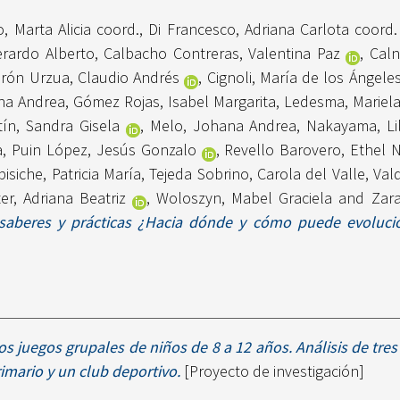
, Marta Alicia coord.
,
Di Francesco, Adriana Carlota coord.
erardo Alberto
,
Calbacho Contreras, Valentina Paz
,
Caln
rón Urzua, Claudio Andrés
,
Cignoli, María de los Ángele
ina Andrea
,
Gómez Rojas, Isabel Margarita
,
Ledesma, Mariela
tín, Sandra Gisela
,
Melo, Johana Andrea
,
Nakayama, Lil
a
,
Puin López, Jesús Gonzalo
,
Revello Barovero, Ethel N
pisiche, Patricia María
,
Tejeda Sobrino, Carola del Valle
,
Val
er, Adriana Beatriz
,
Woloszyn, Mabel Graciela
and
Zar
 saberes y prácticas ¿Hacia dónde y cómo puede evoluc
s juegos grupales de niños de 8 a 12 años. Análisis de tres
rimario y un club deportivo.
[Proyecto de investigación]