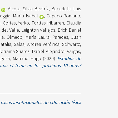
,
Alcota, Silvia Beatríz
,
Benedetti, Luis
eggia, María Isabel
,
Capano Romano,
s
,
Cortes, Yerko
,
Forttes Iribarren, Claudia
 del Valle
,
Leighton Vallejos, Erich Daniel
ia
,
Olmedo, María Laura
,
Paredes, Juan
atalia
,
Salas, Andrea Verónica
,
Schwartz,
derrama Suarez, Daniel Alejandro
,
Vargas,
agoza, Mariano Hugo
(2020)
Estudios de
ionar el tema en los próximos 10 años?
 casos institucionales de educación física