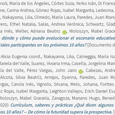
noli, María de los Ángeles
,
Córtes Soza, Yerko Iván
,
Di Franc
ne, Carina Andrea
,
Gómez Rojas, Isabel Margarita
,
Ledesma, 
a
,
Nakayama, Lilia
,
Olmedo, María Laura
,
Paredes, Juan Man
ero, Ethel Natalia
,
Salas, Andrea Verónica
,
Schwartz, Glad
la Inés
,
Welter, Adriana Beatriz
,
Woloszyn, Mabel Graci
ia dónde y cómo puede evolucionar el escenario educativo
ciales participantes en los próximos 10 años?
[Documento de
Alicia Eugenia coord.
,
Nakayama, Lilia
,
Calneggia, María Is
riela del Valle
,
Suarez, Viviana Irma
,
Casella, Jorgelina Mar
la del Valle
,
Pérez Vargas, John Jairo
,
Cabezas, Andr
,
Alcota, Silvia Beatríz
,
Armijos, Dyanna
,
Paredes, Juan M
rgas, Carola Inés
,
Vignolo, Silvana
,
Melo, Johana
,
Forttes
 Rojas, Isabel Margarita
,
Leighton Vallejos, Erich Daniel Eva
Woloszyn, Mabel Graciela
,
Zaragoza, Mariano Hugo
,
Benede
2020)
Currículum, saberes y prácticas ¿Qué dicen algun
os 10 años? ‒ De cómo la futuridad supera la prospectiva.
[