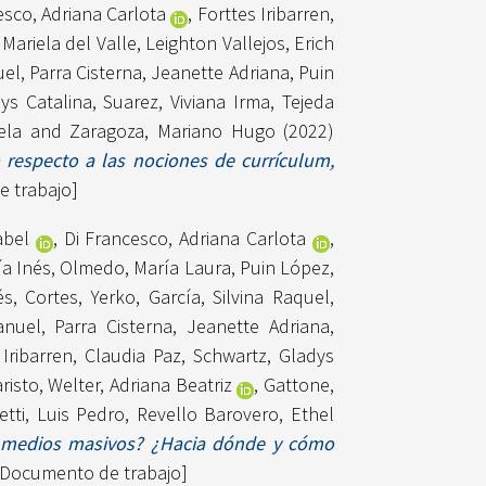
esco, Adriana Carlota
,
Forttes Iribarren,
Mariela del Valle
,
Leighton Vallejos, Erich
uel
,
Parra Cisterna, Jeanette Adriana
,
Puin
ys Catalina
,
Suarez, Viviana Irma
,
Tejeda
ela
and
Zaragoza, Mariano Hugo
(2022)
 respecto a las nociones de currículum,
 trabajo]
abel
,
Di Francesco, Adriana Carlota
,
ía Inés
,
Olmedo, María Laura
,
Puin López,
és
,
Cortes, Yerko
,
García, Silvina Raquel
,
anuel
,
Parra Cisterna, Jeanette Adriana
,
 Iribarren, Claudia Paz
,
Schwartz, Gladys
risto
,
Welter, Adriana Beatriz
,
Gattone,
tti, Luis Pedro
,
Revello Barovero, Ethel
os medios masivos? ¿Hacia dónde y cómo
Documento de trabajo]