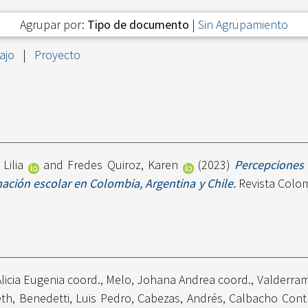
Agrupar por:
Tipo de documento
|
Sin Agrupamiento
ajo
|
Proyecto
Lilia
and
Fredes Quiroz, Karen
(2023)
Percepciones
ción escolar en Colombia, Argentina y Chile.
Revista Colomb
licia Eugenia coord.
,
Melo, Johana Andrea coord.
,
Valderram
eth
,
Benedetti, Luis Pedro
,
Cabezas, Andrés
,
Calbacho Contr