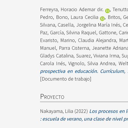
Ferreyra, Horacio Ademar dir.
,
Tenutto
Pedro
,
Bono, Laura Cecilia
,
Britos, G
Silvana
,
Casella, Jorgelina María Inés
,
Ce
Paz
,
García, Silvina Raquel
,
Gattone, Car
Evaristo
,
Marino, Claudia Alejandra
,
Mar
Manuel
,
Parra Cisterna, Jeanette Adrian
Gladys Catalina
,
Suarez, Viviana Irma
,
Su
Carola Inés
,
Vignolo, Silvia Andrea
,
Welt
prospectiva en educación. Currículum,
[Documento de trabajo]
Proyecto
Nakayama, Lilia
(2022)
Los procesos en lo
: escuela de verano, una clase de nivel p