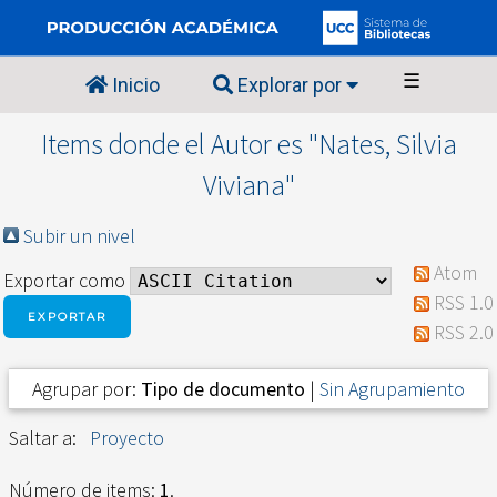
☰
Inicio
Explorar por
Items donde el Autor es "
Nates, Silvia
Viviana
"
Subir un nivel
Atom
Exportar como
RSS 1.0
RSS 2.0
Agrupar por:
Tipo de documento
|
Sin Agrupamiento
Saltar a:
Proyecto
Número de items:
1
.