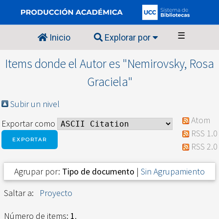
☰
Inicio
Explorar por
Items donde el Autor es "
Nemirovsky, Rosa
Graciela
"
Subir un nivel
Atom
Exportar como
RSS 1.0
RSS 2.0
Agrupar por:
Tipo de documento
|
Sin Agrupamiento
Saltar a:
Proyecto
Número de items:
1
.