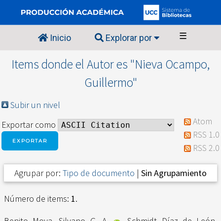
☰
Inicio
Explorar por
Items donde el Autor es "
Nieva Ocampo,
Guillermo
"
Subir un nivel
Atom
Exportar como
RSS 1.0
RSS 2.0
Agrupar por:
Tipo de documento
|
Sin Agrupamiento
Número de items:
1
.
Benito Moya, Silvano G. A.
,
Schmidt Díaz de León,