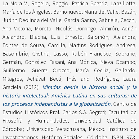
La Mora V., Rogelio
,
Roggio, Patricia Beatríz
,
Lanzillotta,
María de los Ángeles
,
Barrionuevo, María del Valle
,
Bazán,
Judith Deolinda del Valle
,
García Garino, Gabriela
,
Cecchi,
Ana Victoria
,
Moretti, Nicolás Domingo
,
Almirón, Adrián
Alejandro
,
Blacha, Luis Ernesto
,
Salomón, Alejandra
,
Fontes de Souza, Camilla
,
Martins Rodrigues, Andresa
,
Basombrío, Cristina
,
Lasso, Rubén Francisco
,
Soprano,
Germán
,
González Fasani, Ana Mónica
,
Nieva Ocampo,
Guillermo
,
Guerra Orozco, María Cecilia
,
Gallardo,
Milagros
,
Achával Becú, Inés
and
Rodríguez, Laura
Graciela
(2012)
Miradas desde la historia social y la
historia intelectual: América Latina en sus culturas: de
los procesos independistas a la globalización.
Centro de
Estudios Históricos Prof. Carlos S.A. Segreti; Facultad de
Filosofía y Humanidades, Universidad Católica de
Córdoba; Universidad Veracruzana, México. Instituto de
Investigaciones Histórico-Sociales, Córdoba. ISBN 978-