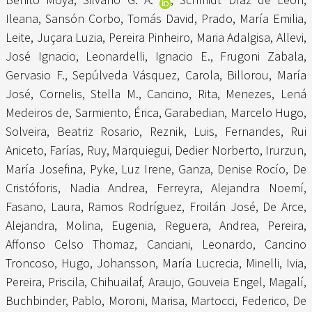
Ileana
,
Sansón Corbo, Tomás David
,
Prado, María Emilia
,
Leite, Juçara Luzia
,
Pereira Pinheiro, Maria Adalgisa
,
Allevi,
José Ignacio
,
Leonardelli, Ignacio E.
,
Frugoni Zabala,
Gervasio F.
,
Sepúlveda Vásquez, Carola
,
Billorou, María
José
,
Cornelis, Stella M.
,
Cancino, Rita
,
Menezes, Lená
Medeiros de
,
Sarmiento, Érica
,
Garabedian, Marcelo Hugo
,
Solveira, Beatriz Rosario
,
Reznik, Luis
,
Fernandes, Rui
Aniceto
,
Farías, Ruy
,
Marquiegui, Dedier Norberto
,
Irurzun,
María Josefina
,
Pyke, Luz Irene
,
Ganza, Denise Rocío
,
De
Cristóforis, Nadia Andrea
,
Ferreyra, Alejandra Noemí
,
Fasano, Laura
,
Ramos Rodríguez, Froilán José
,
De Arce,
Alejandra
,
Molina, Eugenia
,
Reguera, Andrea
,
Pereira,
Affonso Celso Thomaz
,
Canciani, Leonardo
,
Cancino
Troncoso, Hugo
,
Johansson, María Lucrecia
,
Minelli, Ivia
,
Pereira, Priscila
,
Chihuailaf, Araujo
,
Gouveia Engel, Magalí
,
Buchbinder, Pablo
,
Moroni, Marisa
,
Martocci, Federico
,
De