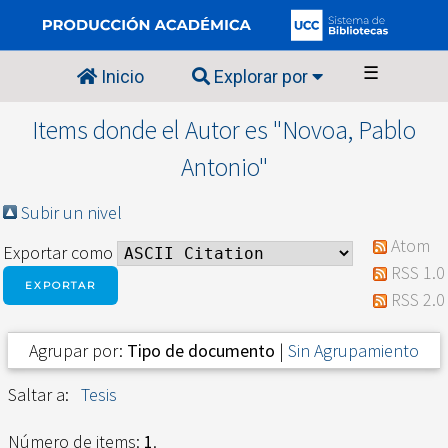
☰
Inicio
Explorar por
Items donde el Autor es "
Novoa, Pablo
Antonio
"
Subir un nivel
Atom
Exportar como
RSS 1.0
RSS 2.0
Agrupar por:
Tipo de documento
|
Sin Agrupamiento
Saltar a:
Tesis
Número de items:
1
.