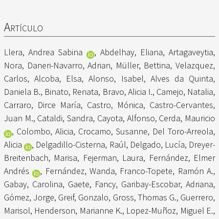
Artículo
Llera, Andrea Sabina
,
Abdelhay, Eliana
,
Artagaveytia,
Nora
,
Daneri-Navarro, Adrian
,
Müller, Bettina
,
Velazquez,
Carlos
,
Alcoba, Elsa
,
Alonso, Isabel
,
Alves da Quinta,
Daniela B.
,
Binato, Renata
,
Bravo, Alicia I.
,
Camejo, Natalia
,
Carraro, Dirce María
,
Castro, Mónica
,
Castro-Cervantes,
Juan M.
,
Cataldi, Sandra
,
Cayota, Alfonso
,
Cerda, Mauricio
,
Colombo, Alicia
,
Crocamo, Susanne
,
Del Toro-Arreola,
Alicia
,
Delgadillo-Cisterna, Raúl
,
Delgado, Lucía
,
Dreyer-
Breitenbach, Marisa
,
Fejerman, Laura
,
Fernández, Elmer
Andrés
,
Fernández, Wanda
,
Franco-Topete, Ramón A.
,
Gabay, Carolina
,
Gaete, Fancy
,
Garibay-Escobar, Adriana
,
Gómez, Jorge
,
Greif, Gonzalo
,
Gross, Thomas G.
,
Guerrero,
Marisol
,
Henderson, Marianne K.
,
Lopez-Muñoz, Miguel E.
,