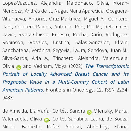
Lopez-Vazquez, Alejandra
,
Maldonado, Silvia
,
Moran-
Mendoza, Andrés de J.
,
Nagai, Maria Aparecida
,
Oceguera-
Villanueva, Antonio
,
Ortiz-Martínez, Miguel A.
,
Quintero,
Jael
,
Quintero-Ramos, Antonio
,
Reis, Rui M.
,
Retamales,
Javier
,
Rivera-Claisse, Ernesto
,
Rocha, Darío
,
Rodriguez,
Robinson
,
Rosales, Cristina
,
Salas-Gonzalez, Efrain
,
Sanchotena, Verónica
,
Segovia, Laura
,
Sendoya, Juan M.
,
Silva-Garcia, Aida A.
,
Trinchero, Alejandra
,
Valenzuela,
Olivia
and
Vedham, Vidya
(2022)
The Transcriptomic
Portrait of Locally Advanced Breast Cancer and Its
Prognostic Value in a Multi-Country Cohort of Latin
American Patients.
Frontiers in Oncology, 12. ISSN 2234-
943X
de Almeida, Liz María
,
Cortés, Sandra
,
Vilensky, Marta
,
Valenzuela, Olivia
,
Cortes-Sanabria, Laura
,
de Souza,
Mirian
,
Barbeito, Rafael Alonso
,
Abdelhay, Eliana
,