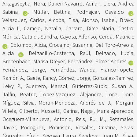
Artagaveytia, Nora
,
Daneri-Navarro, Adrian
,
Llera, Andrea
Sabina
,
Müller, Bettina
,
Podhajcer, Osvaldo
,
Velazquez, Carlos
,
Alcoba, Elsa
,
Alonso, Isabel
,
Bravo,
Alicia I.
,
Camejo, Natalia
,
Carraro, Dirce María
,
Castro,
Mónica
,
Cataldi, Sandra
,
Cayota, Alfonso
,
Cerda, Mauricio
,
Colombo, Alicia
,
Crocamo, Susanne
,
Del Toro-Arreola,
Alicia
,
Delgadillo-Cristerna, Raúl
,
Delgado, Lucía
,
Breitenbach, Marisa Dreyer
,
Fernández, Elmer Andrés
,
Fernández, Jorge
,
Fernández, Wanda
,
Franco-Topete,
Ramón A.
,
Gaete, Fancy
,
Gómez, Jorge
,
Gonzalez-Ramirez,
Leivy P.
,
Guerrero, Marisol
,
Gutierrez-Rubio, Susan A.
,
Jalfin, Beatriz
,
Lopez-Vazquez, Alejandra
,
Loria, Dora
,
Míguez, Silvia
,
Moran-Mendoza, Andrés de J.
,
Morgan-
Villela, Gilberto
,
Mussetti, Carina
,
Nagai, Maria Aparecida
,
Oceguera-Villanueva, Antonio
,
Reis, Rui M.
,
Retamales,
Javier
,
Rodriguez, Robinson
,
Rosales, Cristina
,
Salas-
Gonzalez, Efrain
,
Segovia, Laura
,
Sendoya, Juan M.
,
Silva-