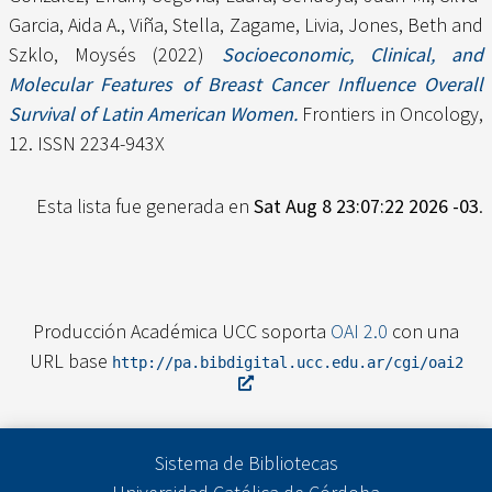
Garcia, Aida A.
,
Viña, Stella
,
Zagame, Livia
,
Jones, Beth
and
Szklo, Moysés
(2022)
Socioeconomic, Clinical, and
Molecular Features of Breast Cancer Influence Overall
Survival of Latin American Women.
Frontiers in Oncology,
12. ISSN 2234-943X
Esta lista fue generada en
Sat Aug 8 23:07:22 2026 -03
.
Producción Académica UCC soporta
OAI 2.0
con una
URL base
http://pa.bibdigital.ucc.edu.ar/cgi/oai2
Sistema de Bibliotecas