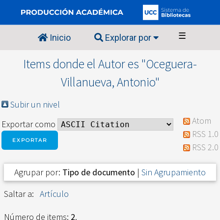
☰
Inicio
Explorar por
Items donde el Autor es "
Oceguera-
Villanueva, Antonio
"
Subir un nivel
Atom
Exportar como
RSS 1.0
RSS 2.0
Agrupar por:
Tipo de documento
|
Sin Agrupamiento
Saltar a:
Artículo
Número de items:
2
.