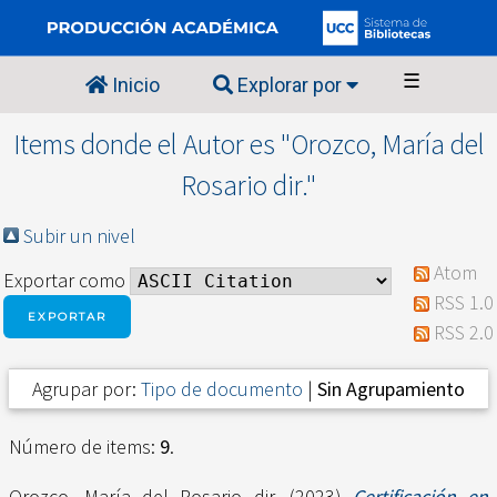
☰
Inicio
Explorar por
Items donde el Autor es "
Orozco, María del
Rosario dir.
"
Subir un nivel
Atom
Exportar como
RSS 1.0
RSS 2.0
Agrupar por:
Tipo de documento
|
Sin Agrupamiento
Número de items:
9
.
Orozco, María del Rosario dir.
(2023)
Certificación en