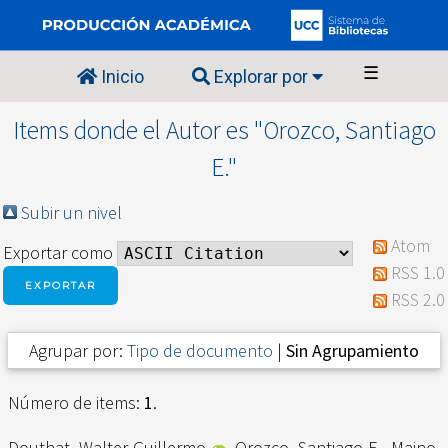
☰
Inicio
Explorar por
Items donde el Autor es "
Orozco, Santiago
E.
"
Subir un nivel
Atom
Exportar como
RSS 1.0
RSS 2.0
Agrupar por:
Tipo de documento
|
Sin Agrupamiento
Número de items:
1
.
Douthat, Walter Guillermo
,
Orozco, Santiago E.
,
Maino,