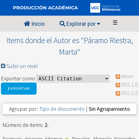
☰
Inicio
Explorar por
Items donde el Autor es "
Páramo Riestra,
Marta
"
Subir un nivel
Atom
Exportar como
RSS 1.0
RSS 2.0
Agrupar por:
Tipo de documento
|
Sin Agrupamiento
Número de items:
2
.
Ferreyra, Horacio Ademar
,
Rosales, Marcela Alejandra
,