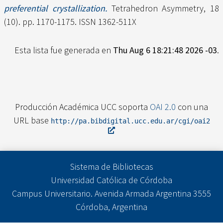
preferential crystallization.
Tetrahedron Asymmetry, 18
(10). pp. 1170-1175. ISSN 1362-511X
Esta lista fue generada en
Thu Aug 6 18:21:48 2026 -03
.
Producción Académica UCC soporta
OAI 2.0
con una
URL base
http://pa.bibdigital.ucc.edu.ar/cgi/oai2
Sistema de Bibliotecas
Universidad Católica de Córdoba
Campus Universitario. Avenida Armada Argentina 3555
Córdoba, Argentina