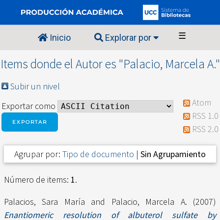
☰
Inicio
Explorar por
Items donde el Autor es "
Palacio, Marcela A.
"
Subir un nivel
Atom
Exportar como
RSS 1.0
RSS 2.0
Agrupar por:
Tipo de documento
|
Sin Agrupamiento
Número de items:
1
.
Palacios, Sara María
and
Palacio, Marcela A.
(2007)
Enantiomeric resolution of albuterol sulfate by