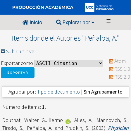
☰
Inicio
Explorar por
Items donde el Autor es "
Peñalba, A.
"
Subir un nivel
Atom
Exportar como
RSS 1.0
RSS 2.0
Agrupar por:
Tipo de documento
|
Sin Agrupamiento
Número de items:
1
.
Douthat, Walter Guillermo
,
Alles, A.
,
Marinovich, S.
,
Tirado, S.
,
Peñalba, A.
and
Prudkin, S.
(2003)
Physician