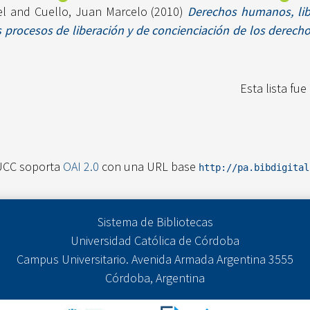
el
and
Cuello, Juan Marcelo
(2010)
Derechos humanos, libe
os procesos de liberación y de concienciación de los derec
Esta lista fu
UCC soporta
OAI 2.0
con una URL base
http://pa.bibdigita
Sistema de Bibliotecas
Universidad Católica de Córdoba
Campus Universitario. Avenida Armada Argentina 3555
Córdoba, Argentina