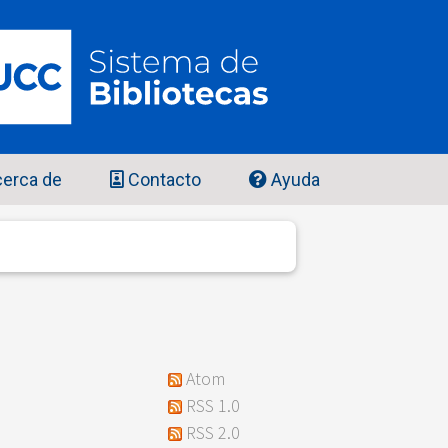
erca de
Contacto
Ayuda
"
Atom
RSS 1.0
RSS 2.0