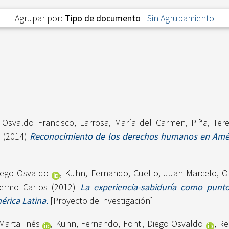
Agrupar por:
Tipo de documento
|
Sin Agrupamiento
, Osvaldo Francisco
,
Larrosa, María del Carmen
,
Piña, Ter
s
(2014)
Reconocimiento de los derechos humanos en Améric
Diego Osvaldo
,
Kuhn, Fernando
,
Cuello, Juan Marcelo
,
O
lermo Carlos
(2012)
La experiencia-sabiduría como punto
rica Latina.
[Proyecto de investigación]
 Marta Inés
,
Kuhn, Fernando
,
Fonti, Diego Osvaldo
,
Re