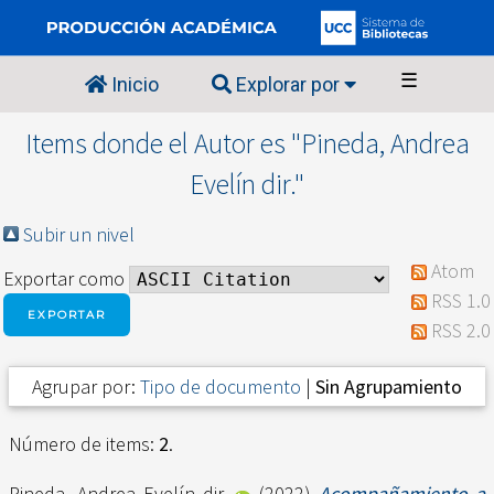
☰
Inicio
Explorar por
Items donde el Autor es "
Pineda, Andrea
Evelín dir.
"
Subir un nivel
Atom
Exportar como
RSS 1.0
RSS 2.0
Agrupar por:
Tipo de documento
|
Sin Agrupamiento
Número de items:
2
.
Pineda, Andrea Evelín dir.
(2022)
Acompañamiento a