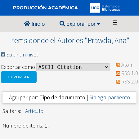
☰
Inicio
Explorar por
Items donde el Autor es "
Prawda, Ana
"
Subir un nivel
Atom
Exportar como
RSS 1.0
RSS 2.0
Agrupar por:
Tipo de documento
|
Sin Agrupamiento
Saltar a:
Artículo
Número de items:
1
.