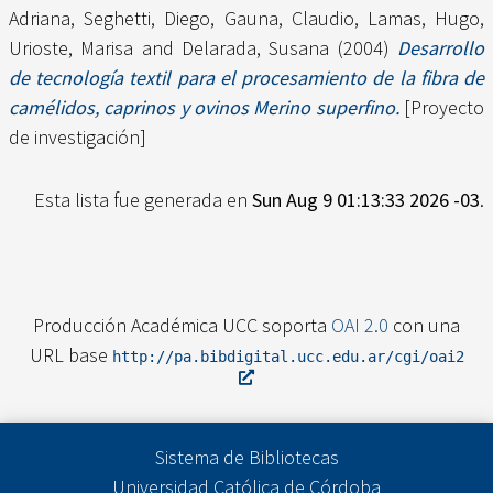
Adriana
,
Seghetti, Diego
,
Gauna, Claudio
,
Lamas, Hugo
,
Urioste, Marisa
and
Delarada, Susana
(2004)
Desarrollo
de tecnología textil para el procesamiento de la fibra de
camélidos, caprinos y ovinos Merino superfino.
[Proyecto
de investigación]
Esta lista fue generada en
Sun Aug 9 01:13:33 2026 -03
.
Producción Académica UCC soporta
OAI 2.0
con una
URL base
http://pa.bibdigital.ucc.edu.ar/cgi/oai2
Sistema de Bibliotecas
Universidad Católica de Córdoba