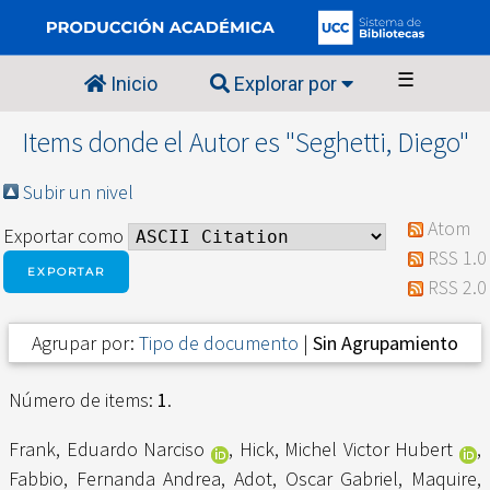
☰
Inicio
Explorar por
Items donde el Autor es "
Seghetti, Diego
"
Subir un nivel
Atom
Exportar como
RSS 1.0
RSS 2.0
Agrupar por:
Tipo de documento
|
Sin Agrupamiento
Número de items:
1
.
Frank, Eduardo Narciso
,
Hick, Michel Victor Hubert
,
Fabbio, Fernanda Andrea
,
Adot, Oscar Gabriel
,
Maquire,