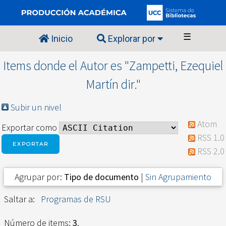
☰
Inicio
Explorar por
Items donde el Autor es "
Zampetti, Ezequiel
Martín dir.
"
Subir un nivel
Atom
Exportar como
RSS 1.0
RSS 2.0
Agrupar por:
Tipo de documento
|
Sin Agrupamiento
Saltar a:
Programas de RSU
Número de items:
3
.