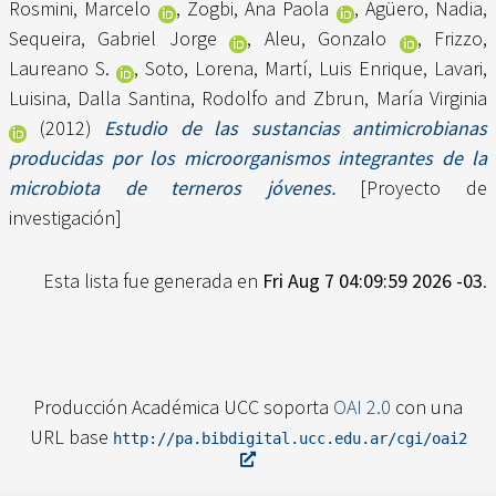
Rosmini, Marcelo
,
Zogbi, Ana Paola
,
Agüero, Nadia
,
Sequeira, Gabriel Jorge
,
Aleu, Gonzalo
,
Frizzo,
Laureano S.
,
Soto, Lorena
,
Martí, Luis Enrique
,
Lavari,
Luisina
,
Dalla Santina, Rodolfo
and
Zbrun, María Virginia
(2012)
Estudio de las sustancias antimicrobianas
producidas por los microorganismos integrantes de la
microbiota de terneros jóvenes.
[Proyecto de
investigación]
Esta lista fue generada en
Fri Aug 7 04:09:59 2026 -03
.
Producción Académica UCC soporta
OAI 2.0
con una
URL base
http://pa.bibdigital.ucc.edu.ar/cgi/oai2