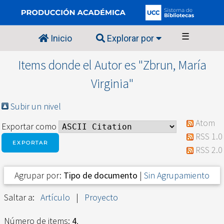
☰
Inicio
Explorar por
Items donde el Autor es "
Zbrun, María
Virginia
"
Subir un nivel
Atom
Exportar como
RSS 1.0
RSS 2.0
Agrupar por:
Tipo de documento
|
Sin Agrupamiento
Saltar a:
Artículo
|
Proyecto
Número de items:
4
.