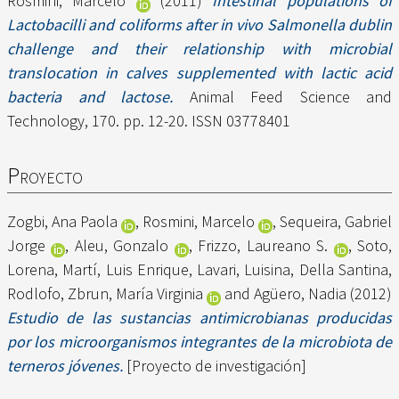
Rosmini, Marcelo
(2011)
Intestinal populations of
Lactobacilli and coliforms after in vivo Salmonella dublin
challenge and their relationship with microbial
translocation in calves supplemented with lactic acid
bacteria and lactose.
Animal Feed Science and
Technology, 170. pp. 12-20. ISSN 03778401
Proyecto
Zogbi, Ana Paola
,
Rosmini, Marcelo
,
Sequeira, Gabriel
Jorge
,
Aleu, Gonzalo
,
Frizzo, Laureano S.
,
Soto,
Lorena
,
Martí, Luis Enrique
,
Lavari, Luisina
,
Della Santina,
Rodlofo
,
Zbrun, María Virginia
and
Agüero, Nadia
(2012)
Estudio de las sustancias antimicrobianas producidas
por los microorganismos integrantes de la microbiota de
terneros jóvenes.
[Proyecto de investigación]