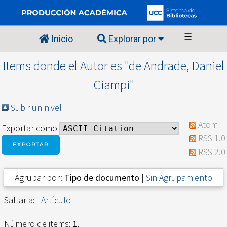
☰
Inicio
Explorar por
Items donde el Autor es "
de Andrade, Daniel
Ciampi
"
Subir un nivel
Atom
Exportar como
RSS 1.0
RSS 2.0
Agrupar por:
Tipo de documento
|
Sin Agrupamiento
Saltar a:
Artículo
Número de items:
1
.