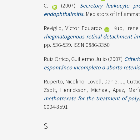
C.
(2007)
Secretory leukocyte pr
endophthalmitis.
Mediators of Inflammat
Reviglio, Víctor Eduardo
,
Kuo, Irene
rhegmatogenous retinal detachment imme
pp. 536-539. ISSN 0886-3350
Ruiz Orrico, Guillermo Julio
(2007)
Criter
espontáneo incompleto o aborto retenid
Ruperto, Nicolino
,
Lovell, Daniel J.
,
Cutti
Zsolt
,
Henrickson, Michael
,
Apaz, Marí
methotrexate for the treatment of polyar
0004-3591
S