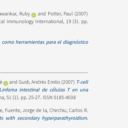
awankar, Ruby
and
Potter, Paul
(2007)
cal Immunology International, 19 (3). pp.
a como herramientas para el diagnóstico
é
and
Guidi, Andrés Emilio
(2007)
T-cell
[Linfoma intestinal de células T en una
, 51 (1). pp. 25-27. ISSN 0185-4038
de
,
Fuente, Jorge de la
,
Chirchiu, Carlos R.
ts with secondary hyperparathyroidism.