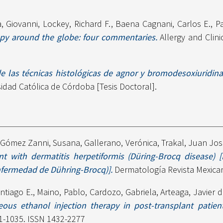
, Giovanni
,
Lockey, Richard F.
,
Baena Cagnani, Carlos E.
,
P
py around the globe: four commentaries.
Allergy and Clini
de las técnicas histológicas de agnor y bromodesoxiuridin
idad Católica de Córdoba [Tesis Doctoral].
,
Gómez Zanni, Susana
,
Gallerano, Verónica
,
Trakal, Juan Jos
t with dermatitis herpetiformis (Düring-Brocq disease) 
nfermedad de Dühring-Brocq)].
Dermatología Revista Mexicana
ntiago E.
,
Maino, Pablo
,
Cardozo, Gabriela
,
Arteaga, Javier 
eous ethanol injection therapy in post-transplant patien
31-1035. ISSN 1432-2277