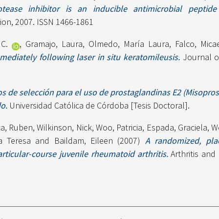
otease inhibitor is an inducible antimicrobial pepti
ion, 2007. ISSN 1466-1861
 C.
,
Gramajo, Laura
,
Olmedo, María Laura
,
Falco, Mica
diately following laser in situ keratomileusis.
Journal of
ios de selección para el uso de prostaglandinas E2 (Misopros
o.
Universidad Católica de Córdoba [Tesis Doctoral].
ca, Ruben
,
Wilkinson, Nick
,
Woo, Patricia
,
Espada, Graciela
,
W
a Teresa
and
Baildam, Eileen
(2007)
A randomized, plac
ticular-course juvenile rheumatoid arthritis.
Arthritis and