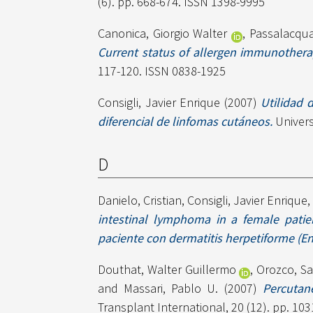
(6). pp. 668-674. ISSN 1398-9995
Canonica, Giorgio Walter
,
Passalacqua
Current status of allergen immunothera
117-120. ISSN 0838-1925
Consigli, Javier Enrique
(2007)
Utilidad 
diferencial de linfomas cutáneos.
Univers
D
Danielo, Cristian
,
Consigli, Javier Enrique
intestinal lymphoma in a female patien
paciente con dermatitis herpetiforme (E
Douthat, Walter Guillermo
,
Orozco, Sa
and
Massari, Pablo U.
(2007)
Percutan
Transplant International, 20 (12). pp. 10