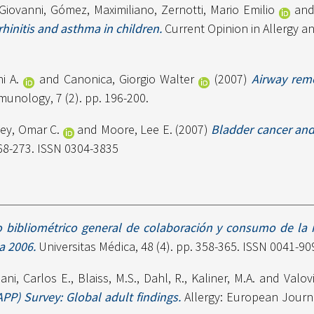
Giovanni
,
Gómez, Maximiliano
,
Zernotti, Mario Emilio
an
rhinitis and asthma in children.
Current Opinion in Allergy an
i A.
and
Canonica, Giorgio Walter
(2007)
Airway remo
munology, 7 (2). pp. 196-200.
ey, Omar C.
and
Moore, Lee E.
(2007)
Bladder cancer and
268-273. ISSN 0304-3835
o bibliométrico general de colaboración y consumo de la i
a 2006.
Universitas Médica, 48 (4). pp. 358-365. ISSN 0041-90
ni, Carlos E.
,
Blaiss, M.S.
,
Dahl, R.
,
Kaliner, M.A.
and
Valovi
PP) Survey: Global adult findings.
Allergy: European Journa