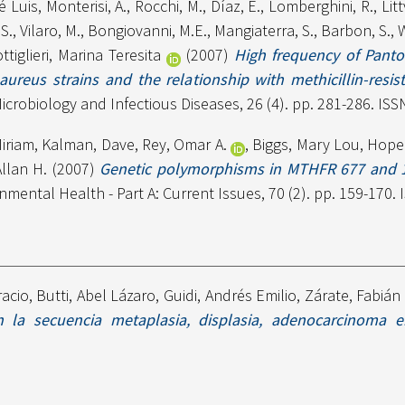
é Luis
,
Monterisi, A.
,
Rocchi, M.
,
Díaz, E.
,
Lomberghini, R.
,
Litt
.S.
,
Vilaro, M.
,
Bongiovanni, M.E.
,
Mangiaterra, S.
,
Barbon, S.
,
W
ttiglieri, Marina Teresita
(2007)
High frequency of Panto
aureus strains and the relationship with methicillin-res
icrobiology and Infectious Diseases, 26 (4). pp. 281-286. IS
Miriam
,
Kalman, Dave
,
Rey, Omar A.
,
Biggs, Mary Lou
,
Hope
Allan H.
(2007)
Genetic polymorphisms in MTHFR 677 and 
mental Health - Part A: Current Issues, 70 (2). pp. 159-170.
acio
,
Butti, Abel Lázaro
,
Guidi, Andrés Emilio
,
Zárate, Fabiá
 la secuencia metaplasia, displasia, adenocarcinoma e