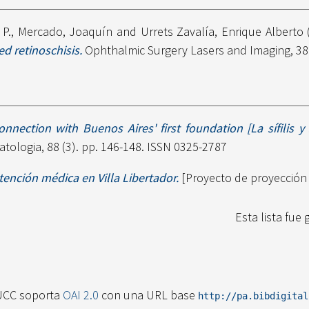
 P.
,
Mercado, Joaquín
and
Urrets Zavalía, Enrique Alberto
d retinoschisis.
Ophthalmic Surgery Lasers and Imaging, 38 
connection with Buenos Aires' first foundation [La sífilis
tologia, 88 (3). pp. 146-148. ISSN 0325-2787
tención médica en Villa Libertador.
[Proyecto de proyección 
Esta lista fue
UCC soporta
OAI 2.0
con una URL base
http://pa.bibdigita