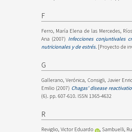
F
Ferro, María Elena de las Mercedes
,
Ríos
Ana
(2007)
Infecciones conjuntivales 
nutricionales y de estrés.
[Proyecto de in
G
Gallerano, Verónica
,
Consigli, Javier Enr
Emilio
(2007)
Chagas' disease reactivati
(6). pp. 607-610. ISSN 1365-4632
R
Reviglio, Victor Eduardo
,
Sambuelli, R