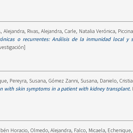
, Alejandra
,
Rivas, Alejandra
,
Carle, Natalia Verónica
,
Piccina
crónicas o recurrentes: Análisis de la inmunidad local y
vestigación]
ique
,
Pereyra, Susana
,
Gómez Zanni, Susana
,
Danielo, Cristi
on with skin symptoms in a patient with kidney transplant.
ubén Horacio
,
Olmedo, Alejandra
,
Falco, Micaela
,
Echenique,