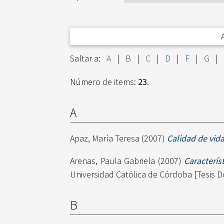
Saltar a:
A
|
B
|
C
|
D
|
F
|
G
|
Número de items:
23
.
A
Apaz, María Teresa
(2007)
Calidad de vida 
Arenas, Paula Gabriela
(2007)
Caracterís
Universidad Católica de Córdoba [Tesis D
B