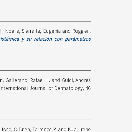
li, Noelia
,
Sierralta, Eugenia
and
Ruggieri,
 sistémica y su relación con parámetros
an
,
Gallerano, Rafael H.
and
Guidi, Andrés
International Journal of Dermatology, 46
 José
,
O'Brien, Terrence P.
and
Kuo, Irene