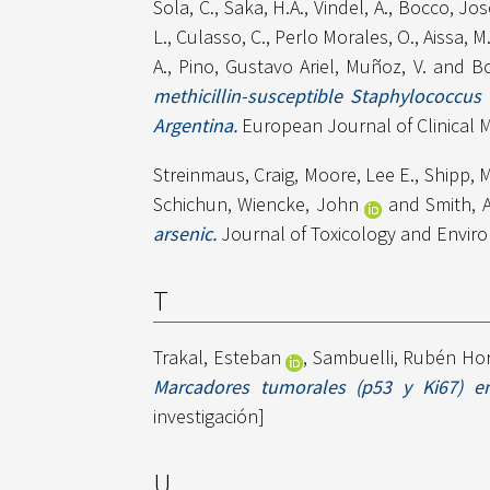
Sola, C.
,
Saka, H.A.
,
Vindel, A.
,
Bocco, Jos
L.
,
Culasso, C.
,
Perlo Morales, O.
,
Aissa, M
A.
,
Pino, Gustavo Ariel
,
Muñoz, V.
and
Bo
methicillin-susceptible Staphylococcus 
Argentina.
European Journal of Clinical M
Streinmaus, Craig
,
Moore, Lee E.
,
Shipp, 
Schichun
,
Wiencke, John
and
Smith, 
arsenic.
Journal of Toxicology and Environ
T
Trakal, Esteban
,
Sambuelli, Rubén Hor
Marcadores tumorales (p53 y Ki67) en
investigación]
U