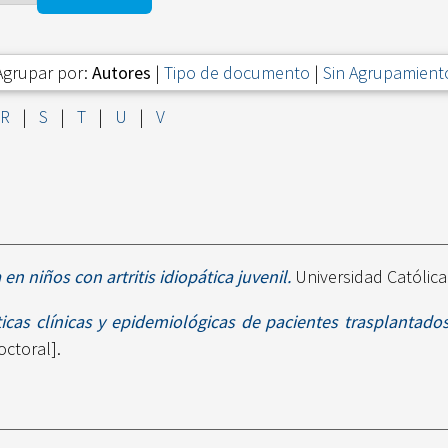
Agrupar por:
Autores
|
Tipo de documento
|
Sin Agrupamient
R
|
S
|
T
|
U
|
V
en niños con artritis idiopática juvenil.
Universidad Católica
ticas clínicas y epidemiológicas de pacientes trasplantados
octoral].