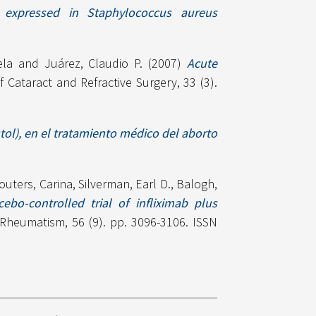
de expressed in Staphylococcus aureus
ela
and
Juárez, Claudio P.
(2007)
Acute
 Cataract and Refractive Surgery, 33 (3).
tol), en el tratamiento médico del aborto
outers, Carina
,
Silverman, Earl D.
,
Balogh,
ebo-controlled trial of infliximab plus
 Rheumatism, 56 (9). pp. 3096-3106. ISSN