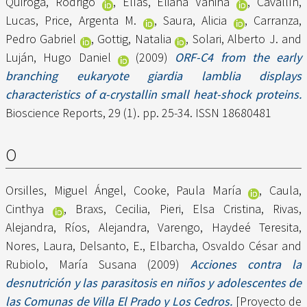
Quiroga, Rodrigo
,
Elías, Eliana Vanina
,
Cavallín,
Lucas
,
Price, Argenta M.
,
Saura, Alicia
,
Carranza,
Pedro Gabriel
,
Gottig, Natalia
,
Solari, Alberto J.
and
Luján, Hugo Daniel
(2009)
ORF-C4 from the early
branching eukaryote giardia lamblia displays
characteristics of α-crystallin small heat-shock proteins.
Bioscience Reports, 29 (1). pp. 25-34. ISSN 18680481
O
Orsilles, Miguel Ángel
,
Cooke, Paula María
,
Caula,
Cinthya
,
Braxs, Cecilia
,
Pieri, Elsa Cristina
,
Rivas,
Alejandra
,
Ríos, Alejandra
,
Varengo, Haydeé Teresita
,
Nores, Laura
,
Delsanto, E.
,
Elbarcha, Osvaldo César
and
Rubiolo, María Susana
(2009)
Acciones contra la
desnutrición y las parasitosis en niños y adolescentes de
las Comunas de Villa El Prado y Los Cedros.
[Proyecto de