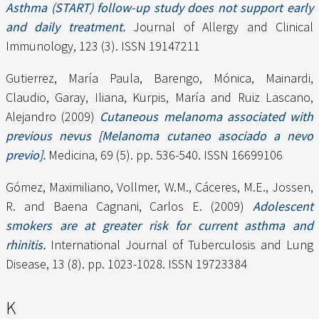
Asthma (START) follow-up study does not support early
and daily treatment.
Journal of Allergy and Clinical
Immunology, 123 (3). ISSN 19147211
Gutierrez, María Paula
,
Barengo, Mónica
,
Mainardi,
Claudio
,
Garay, Iliana
,
Kurpis, María
and
Ruiz Lascano,
Alejandro
(2009)
Cutaneous melanoma associated with
previous nevus [Melanoma cutaneo asociado a nevo
previo].
Medicina, 69 (5). pp. 536-540. ISSN 16699106
Gómez, Maximiliano
,
Vollmer, W.M.
,
Cáceres, M.E.
,
Jossen,
R.
and
Baena Cagnani, Carlos E.
(2009)
Adolescent
smokers are at greater risk for current asthma and
rhinitis.
International Journal of Tuberculosis and Lung
Disease, 13 (8). pp. 1023-1028. ISSN 19723384
K