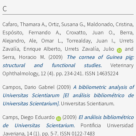
C
Cafaro, Thamara A.
,
Ortiz, Susana G.
,
Maldonado, Cristina
,
Espósito, Fernando A.
,
Croxatto, Juan O.
,
Berra,
Alejandro
,
Ale, Omar L.
,
Torrealday, Juan I.
,
Urrets
Zavalía, Enrique Alberto
,
Urrets Zavalía, Julio
and
Serra, Horacio M.
(2009)
The cornea of Guinea pig:
structural and functional studies.
Veterinary
Ophthalmology, 12 (4). pp. 234-241. ISSN 14635224
Campos, Dario Gabriel
(2009)
A bibliometric analysis of
Universitas Scientiarum [El análisis bibliométrico de
Universitas Scientarium].
Universitas Scientiarum.
Camps, Diego Eduardo
(2009)
El análisis bibliométrico
de Universitas Scientarium.
Pontificia Universidad
Javeriana, 14 (1). pp. 5-7. ISSN 0122-7483