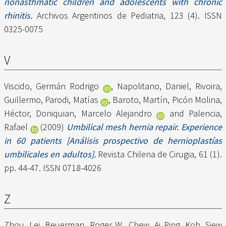
nonasthmatic children and adolescents with chronic
rhinitis.
Archivos Argentinos de Pediatria, 123 (4). ISSN
0325-0075
V
Viscido, Germán Rodrigo
,
Napolitano, Daniel
,
Rivoira,
Guillermo
,
Parodi, Matías
,
Baroto, Martín
,
Picón Molina,
Héctor
,
Doniquian, Marcelo Alejandro
and
Palencia,
Rafael
(2009)
Umbilical mesh hernia repair. Experience
in 60 patients [Análisis prospectivo de hernioplastías
umbilicales en adultos].
Revista Chilena de Cirugia, 61 (1).
pp. 44-47. ISSN 0718-4026
Z
Zhou, Lei
,
Beuerman, Roger W.
,
Chew, Ai Ping
,
Koh, Siew