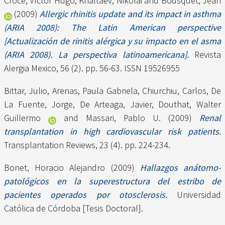
Croce, Víctor Hugo
,
Khaltaev, Nikolai
and
Bousquet, Jean
(2009)
Allergic rhinitis update and its impact in asthma
(ARIA 2008): The Latin American perspective
[Actualización de rinitis alérgica y su impacto en el asma
(ARIA 2008). La perspectiva latinoamericana].
Revista
Alergia Mexico, 56 (2). pp. 56-63. ISSN 19526955
Bittar, Julio
,
Arenas, Paula Gabriela
,
Chiurchiu, Carlos
,
De
La Fuente, Jorge
,
De Arteaga, Javier
,
Douthat, Walter
Guillermo
and
Massari, Pablo U.
(2009)
Renal
transplantation in high cardiovascular risk patients.
Transplantation Reviews, 23 (4). pp. 224-234.
Bonet, Horacio Alejandro
(2009)
Hallazgos anátomo-
patológicos en la superestructura del estribo de
pacientes operados por otosclerosis.
Universidad
Católica de Córdoba [Tesis Doctoral].