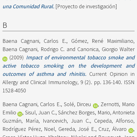
una Comunidad Rural.
[Proyecto de investigación]
B
Baena Cagnani, Carlos E.
,
Gómez, René Maximiliano
,
Baena Cagnani, Rodrigo C.
and
Canonica, Giorgio Walter
(2009)
Impact of environmental tobacco smoke and
active tobacco smoking on the development and
outcomes of asthma and rhinitis.
Current Opinion in
Allergy and Clinical Immunology, 9 (2). pp. 136-140. ISSN
1528-4050
Baena Cagnani, Carlos E.
,
Solé, Dirceu
,
Zernotti, Mario
Emilio
,
Sisul, Juan C.
,
Sánchez Borges, Mario
,
Antonieta
Guzmán, María
,
Ivancevich, Juan C.
,
Cepeda, Alfonso
,
Rodríguez Pérez, Noel
,
Gereda, José E.
,
Cruz, Álvaro
,