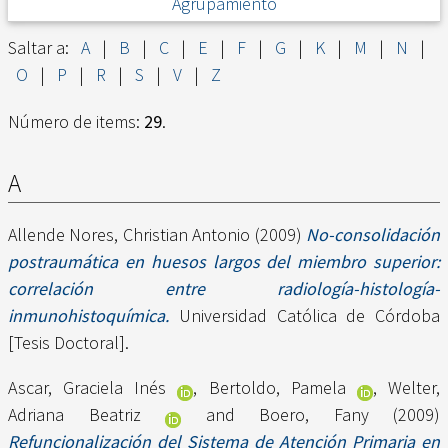
Agrupamiento
Saltar a:
A
|
B
|
C
|
E
|
F
|
G
|
K
|
M
|
N
|
O
|
P
|
R
|
S
|
V
|
Z
Número de items:
29
.
A
Allende Nores, Christian Antonio
(2009)
No-consolidación
postraumática en huesos largos del miembro superior:
correlación entre radiología-histología-
inmunohistoquímica.
Universidad Católica de Córdoba
[Tesis Doctoral].
Ascar, Graciela Inés
,
Bertoldo, Pamela
,
Welter,
Adriana Beatriz
and
Boero, Fany
(2009)
Refuncionalización del Sistema de Atención Primaria en