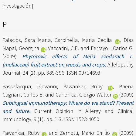
investigación]
P
Palacios, Sara María
,
Carpinella, María Cecilia
,
Díaz
Napal, Georgina
,
Vaccarini, C.E.
and
Ferrayoli, Carlos G.
(2009)
Phytotoxic effects of Melia azedarach L.
(meliaceae) fruit extract on weeds and crops.
Allelopathy
Journal, 24 (2). pp. 389-396. ISSN 09714693
Passalacqua, Giovanni
,
Pawankar, Ruby
,
Baena
Cagnani, Carlos E.
and
Canonica, Giorgio Walter
(2009)
Sublingual immunotherapy: Where do we stand? Present
and future.
Current Opinion in Allergy and Clinical
Immunology, 9 (1). pp. 1-3. ISSN 1528-4050
Pawankar, Ruby
and
Zernotti, Mario Emilio
(2009)