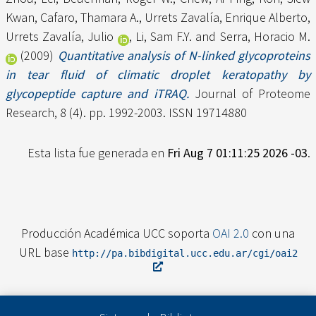
Kwan
,
Cafaro, Thamara A.
,
Urrets Zavalía, Enrique Alberto
,
Urrets Zavalía, Julio
,
Li, Sam F.Y.
and
Serra, Horacio M.
(2009)
Quantitative analysis of N-linked glycoproteins
in tear fluid of climatic droplet keratopathy by
glycopeptide capture and iTRAQ.
Journal of Proteome
Research, 8 (4). pp. 1992-2003. ISSN 19714880
Esta lista fue generada en
Fri Aug 7 01:11:25 2026 -03
.
Producción Académica UCC soporta
OAI 2.0
con una
URL base
http://pa.bibdigital.ucc.edu.ar/cgi/oai2