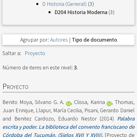
D Historia (General)
(3)
D204 Historia Moderna
(3)
Agrupar por:
Autores
|
Tipo de documento
Saltar a:
Proyecto
Número de items en este nivel:
3
.
Proyecto
Benito Moya, Silvano G. A.
,
Clissa, Karina
,
Thomas,
Juan Enrique
,
Llapur, María Cecilia
,
Pisani, Gerardo Daniel
and
Benitez Cardozo, Eduardo Nestor
(2014)
Palabra
escrita y poder. La biblioteca del convento franciscano de
Córdoba del Tucumán. (Siglos XVII Y XVIII).
[Proyecto de