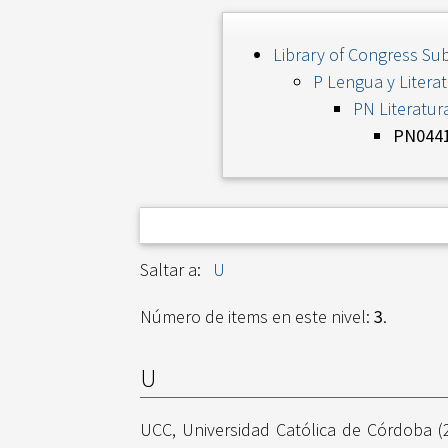
Library of Congress Sub
P Lengua y Litera
PN Literatur
PN0441 
Saltar a:
U
Número de items en este nivel:
3
.
U
UCC, Universidad Católica de Córdoba
(