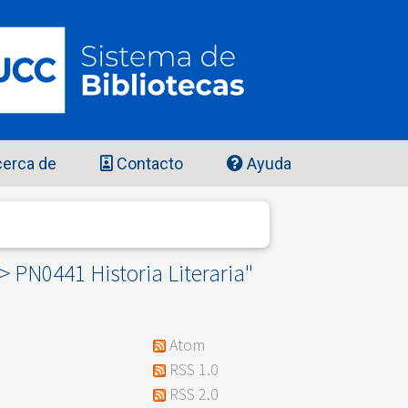
erca de
Contacto
Ayuda
> PN0441 Historia Literaria"
Atom
RSS 1.0
RSS 2.0