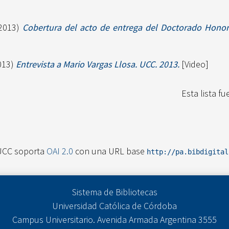
2013)
Cobertura del acto de entrega del Doctorado Honori
013)
Entrevista a Mario Vargas Llosa. UCC. 2013.
[Video]
Esta lista f
UCC soporta
OAI 2.0
con una URL base
http://pa.bibdigita
Sistema de Bibliotecas
Universidad Católica de Córdoba
Campus Universitario. Avenida Armada Argentina 3555