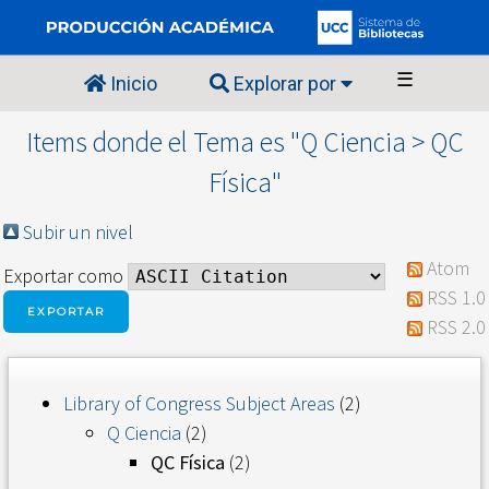
☰
Inicio
Explorar por
Items donde el Tema es "Q Ciencia > QC
Física"
Subir un nivel
Atom
Exportar como
RSS 1.0
RSS 2.0
Library of Congress Subject Areas
(2)
Q Ciencia
(2)
QC Física
(2)