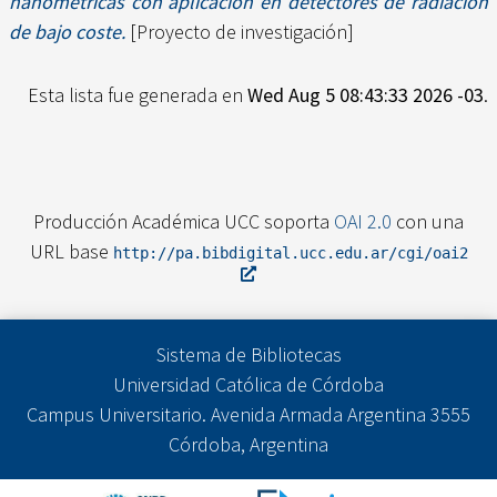
nanométricas con aplicación en detectores de radiación
de bajo coste.
[Proyecto de investigación]
Esta lista fue generada en
Wed Aug 5 08:43:33 2026 -03
.
Producción Académica UCC soporta
OAI 2.0
con una
URL base
http://pa.bibdigital.ucc.edu.ar/cgi/oai2
Sistema de Bibliotecas
Universidad Católica de Córdoba
Campus Universitario. Avenida Armada Argentina 3555
Córdoba, Argentina