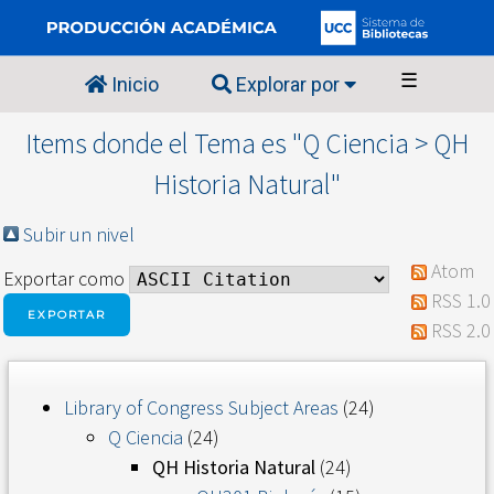
☰
Inicio
Explorar por
Items donde el Tema es "Q Ciencia > QH
Historia Natural"
Subir un nivel
Atom
Exportar como
RSS 1.0
RSS 2.0
Library of Congress Subject Areas
(24)
Q Ciencia
(24)
QH Historia Natural
(24)