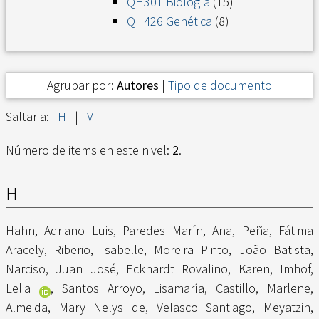
QH301 Biología
(15)
QH426 Genética
(8)
Agrupar por:
Autores
|
Tipo de documento
Saltar a:
H
|
V
Número de items en este nivel:
2
.
H
Hahn, Adriano Luis
,
Paredes Marín, Ana
,
Peña, Fátima
Aracely
,
Riberio, Isabelle
,
Moreira Pinto, João Batista
,
Narciso, Juan José
,
Eckhardt Rovalino, Karen
,
Imhof,
Lelia
,
Santos Arroyo, Lisamaría
,
Castillo, Marlene
,
Almeida, Mary Nelys de
,
Velasco Santiago, Meyatzin
,