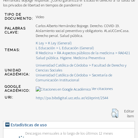
los privados de libertad en tiempos de pandemia?
TIPO DE
Video
DOCUMENTO:
Carlos Alberto Hernández Bojorge. Derecho. COVID-19.
PALABRAS
Aislamiento social preventivo y obligatorio. #LaUCCenCasa.
CLAVE:
Derecho penal. Salud pública.
K Ley > K Ley (General)
L Educación > L Educación (General)
TEMAS:
R Medicina > RA Aspectos públicos de la medicina > RA0421
Salud pública. Higiene. Medicina Preventiva
Universidad Católica de Córdoba > Facultad de Derecho y
Ciencias Sociales
UNIDAD
ACADÉMICA:
Universidad Católica de Córdoba > Secretaría de
Comunicación Institucional
GOOGLE
Ver citaciones
ACADÉMICO:
http://pa.bibdigital.ucc.edu.ar/id/eprint/2544
URI:
Editar
ítem
Estadísticas de uso
Descargas mensuales a lo largo de los últimos 12 meses