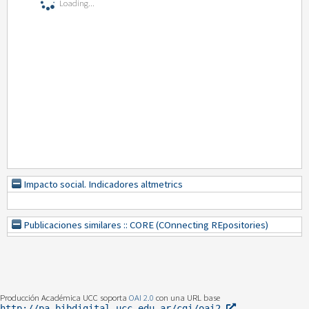
Loading...
Impacto social. Indicadores altmetrics
Publicaciones similares :: CORE (COnnecting REpositories)
Producción Académica UCC soporta
OAI 2.0
con una URL base
http://pa.bibdigital.ucc.edu.ar/cgi/oai2