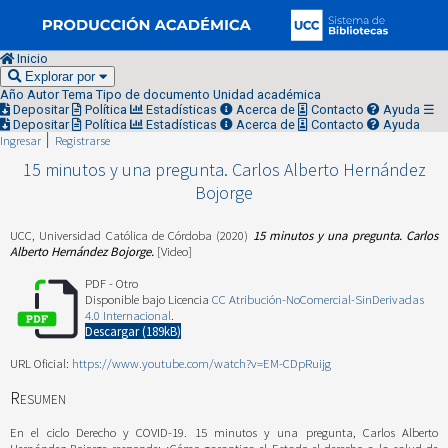
Inicio
Explorar por
Año
Autor
Tema
Tipo de documento
Unidad académica
Depositar
Política
Estadísticas
Acerca de
Contacto
Ayuda
☰
Depositar
Política
Estadísticas
Acerca de
Contacto
Ayuda
Ingresar
Registrarse
15 minutos y una pregunta. Carlos Alberto Hernández
Bojorge
UCC, Universidad Católica de Córdoba
(2020)
15 minutos y una pregunta. Carlos
Alberto Hernández Bojorge.
[Video]
PDF - Otro
Disponible bajo Licencia
CC Atribución-NoComercial-SinDerivadas
4.0 Internacional
.
Descargar (189kB)
URL Oficial:
https://www.youtube.com/watch?v=EM-CDpRuijg
Resumen
En el ciclo Derecho y COVID-19. 15 minutos y una pregunta, Carlos Alberto
Hernández Bojorge responde: ¿Cómo garantiza el Estado el derecho a la salud de