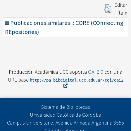
Editar
ítem
Publicaciones similares :: CORE (COnnecting
REpositories)
Producción Académica UCC soporta
OAI 2.0
con una
URL base
http://pa.bibdigital.ucc.edu.ar/cgi/oai2
Sistema de Bibliotecas
Universidad Católica de Córdoba
Campus Universitario. Avenida Armada Argentina 3555
Córdoba, Argentina