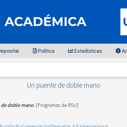
epositar
Política
Estadísticas
Ac
Un puente de doble mano
 de doble mano.
[Programas de RSU]
ibución-NoComercial-SinDerivadas 4.0 Internacional
.