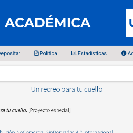
epositar
Política
Estadísticas
Ac
Un recreo para tu cuello
ra tu cuello.
[Proyecto especial]
ibución-NoComercial-SinDerivadas 4.0 Internacional
.