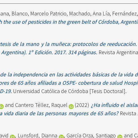
iana
,
Blanco, Marcelo Patricio
,
Machado, Ana Lía
,
Fernández,
 the use of pesticides in the green belt of Córdoba, Argenti
tesis de la mano y la muñeca: protocolos de reeducación. M
Argentina). 1º Edición. 2017. 314 páginas.
Revista Argentina
de la independencia en las actividades básicas de la vida d
ores de 65 años afiliadas a OSPE- cobertura de salud Hospit
ID-19.
Universidad Católica de Córdoba [Tesis Doctoral].
and
Cantero Téllez, Raquel
(2022)
¿Ha influido el aisl
la vida diaria de las personas mayores de 65 años?
Revista 
avid
,
Lunsford, Dianna
,
García Orza, Santiago
and
C