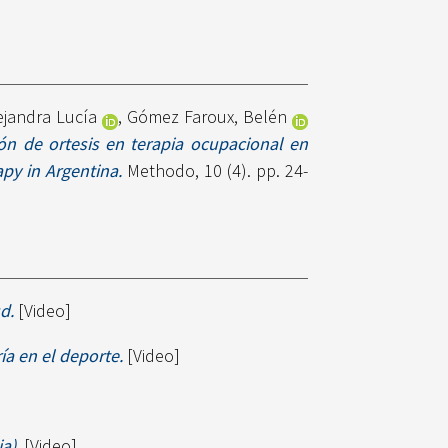
lejandra Lucía
,
Gómez Faroux, Belén
ión de ortesis en terapia ocupacional en
apy in Argentina.
Methodo, 10 (4). pp. 24-
d.
[Video]
ría en el deporte.
[Video]
a).
[Video]