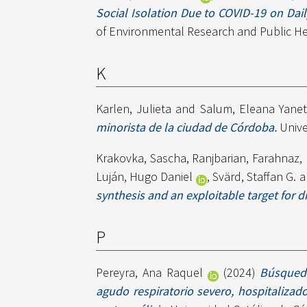
Social Isolation Due to COVID-19 on Dail
of Environmental Research and Public He
K
Karlen, Julieta
and
Salum, Eleana Yane
minorista de la ciudad de Córdoba.
Unive
Krakovka, Sascha
,
Ranjbarian, Farahnaz
,
Luján, Hugo Daniel
,
Svärd, Staffan G.
a
synthesis and an exploitable target for d
P
Pereyra, Ana Raquel
(2024)
Búsqueda
agudo respiratorio severo, hospitalizado