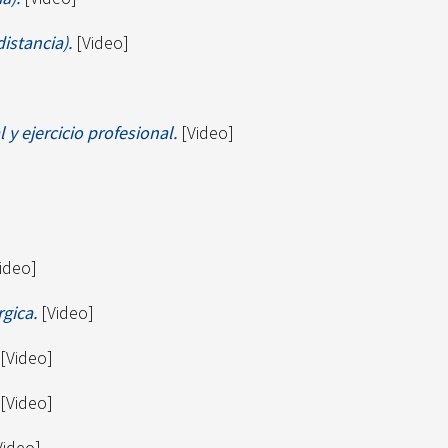
istancia).
[Video]
 y ejercicio profesional.
[Video]
ideo]
gica.
[Video]
[Video]
[Video]
Video]