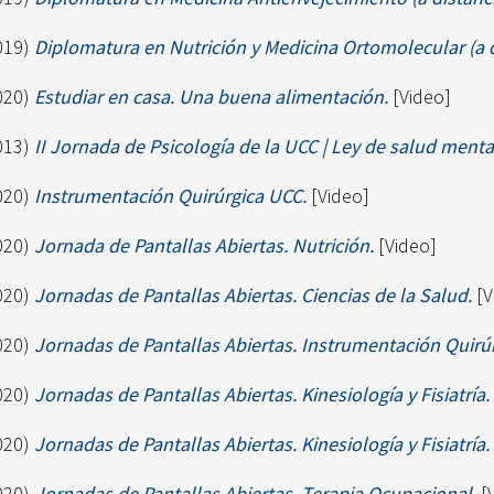
019)
Diplomatura en Nutrición y Medicina Ortomolecular (a d
020)
Estudiar en casa. Una buena alimentación.
[Video]
013)
II Jornada de Psicología de la UCC | Ley de salud mental
020)
Instrumentación Quirúrgica UCC.
[Video]
020)
Jornada de Pantallas Abiertas. Nutrición.
[Video]
020)
Jornadas de Pantallas Abiertas. Ciencias de la Salud.
[V
020)
Jornadas de Pantallas Abiertas. Instrumentación Quirúr
020)
Jornadas de Pantallas Abiertas. Kinesiología y Fisiatría.
020)
Jornadas de Pantallas Abiertas. Kinesiología y Fisiatría.
020)
Jornadas de Pantallas Abiertas. Terapia Ocupacional.
[