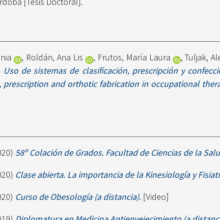
rdoba [Tesis Doctoral].
nia
,
Roldán, Ana Lis
,
Frutos, María Laura
,
Tuljak, A
)
Uso de sistemas de clasificación, prescripción y confecc
 prescription and orthotic fabrication in occupational ther
020)
58º Colación de Grados. Facultad de Ciencias de la Salu
020)
Clase abierta. La importancia de la Kinesiología y Fisiat
020)
Curso de Obesología (a distancia).
[Video]
019)
Diplomatura en Medicina Antienvejecimiento (a distanci