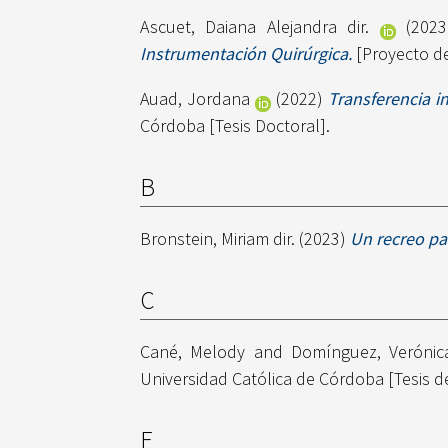
Ascuet, Daiana Alejandra dir.
(202
Instrumentación Quirúrgica.
[Proyecto de
Auad, Jordana
(2022)
Transferencia i
Córdoba [Tesis Doctoral].
B
Bronstein, Miriam dir.
(2023)
Un recreo par
C
Cané, Melody
and
Domínguez, Verónic
Universidad Católica de Córdoba [Tesis d
F