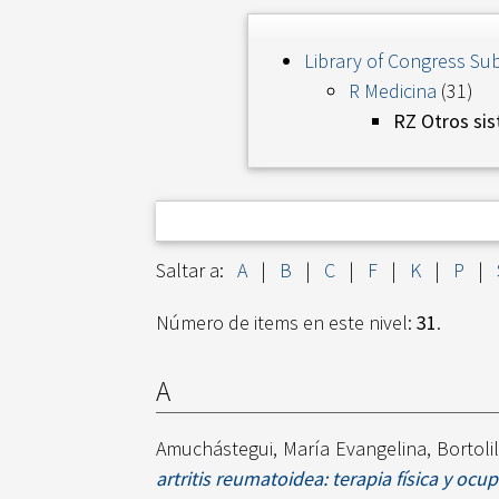
Library of Congress Sub
R Medicina
(31)
RZ Otros sis
Saltar a:
A
|
B
|
C
|
F
|
K
|
P
|
Número de items en este nivel:
31
.
A
Amuchástegui, María Evangelina
,
Bortoli
artritis reumatoidea: terapia física y ocu