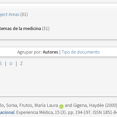
ject Areas
(31)
temas de la medicina
(31)
Agrupar por:
Autores
|
Tipo de documento
S
|
U
|
Z
llo, Sonia
,
Frutos, María Laura
and
Gigena, Haydée
(2000
pacional.
Experiencia Médica, 15 (3). pp. 194-197. ISSN 1851-