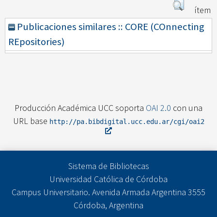
ítem
Publicaciones similares :: CORE (COnnecting
REpositories)
Producción Académica UCC soporta
OAI 2.0
con una
URL base
http://pa.bibdigital.ucc.edu.ar/cgi/oai2
Sistema de Bibliotecas
Universidad Católica de Córdoba
Campus Universitario. Avenida Armada Argentina 3555
Córdoba, Argentina