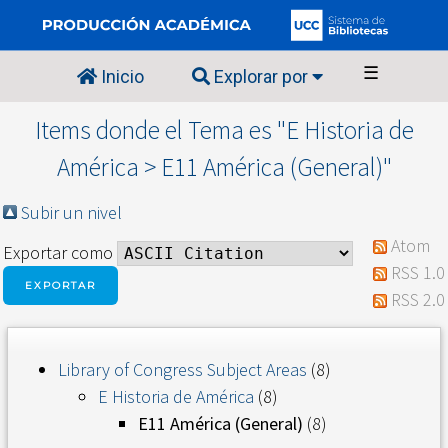
☰
Inicio
Explorar por
Items donde el Tema es "E Historia de
América > E11 América (General)"
Subir un nivel
Atom
Exportar como
RSS 1.0
RSS 2.0
Library of Congress Subject Areas
(8)
E Historia de América
(8)
E11 América (General)
(8)