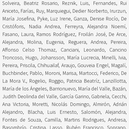
Solveira, Beatriz Rosario
,
Reznik, Luis
,
Fernandes, Rui
Aniceto
,
Farías, Ruy
,
Marquiegui, Dedier Norberto
,
Irurzun,
María Josefina
,
Pyke, Luz Irene
,
Ganza, Denise Rocío
,
De
Cristóforis, Nadia Andrea
,
Ferreyra, Alejandra Noemí
,
Fasano, Laura
,
Ramos Rodríguez, Froilán José
,
De Arce,
Alejandra
,
Molina, Eugenia
,
Reguera, Andrea
,
Pereira,
Affonso Celso Thomaz
,
Canciani, Leonardo
,
Cancino
Troncoso, Hugo
,
Johansson, María Lucrecia
,
Minelli, Ivia
,
Pereira, Priscila
,
Chihuailaf, Araujo
,
Gouveia Engel, Magalí
,
Buchbinder, Pablo
,
Moroni, Marisa
,
Martocci, Federico
,
De
La Mora V., Rogelio
,
Roggio, Patricia Beatríz
,
Lanzillotta,
María de los Ángeles
,
Barrionuevo, María del Valle
,
Bazán,
Judith Deolinda del Valle
,
García Garino, Gabriela
,
Cecchi,
Ana Victoria
,
Moretti, Nicolás Domingo
,
Almirón, Adrián
Alejandro
,
Blacha, Luis Ernesto
,
Salomón, Alejandra
,
Fontes de Souza, Camilla
,
Martins Rodrigues, Andresa
,
Basombrío, Cristina
,
Lasso, Rubén Francisco
,
Soprano,