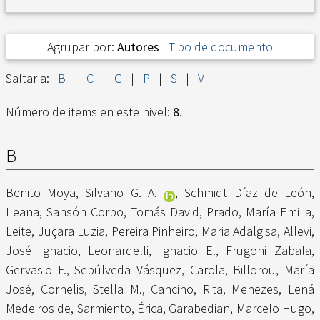
Agrupar por:
Autores
|
Tipo de documento
Saltar a:
B
|
C
|
G
|
P
|
S
|
V
Número de items en este nivel:
8
.
B
Benito Moya, Silvano G. A.
,
Schmidt Díaz de León,
Ileana
,
Sansón Corbo, Tomás David
,
Prado, María Emilia
,
Leite, Juçara Luzia
,
Pereira Pinheiro, Maria Adalgisa
,
Allevi,
José Ignacio
,
Leonardelli, Ignacio E.
,
Frugoni Zabala,
Gervasio F.
,
Sepúlveda Vásquez, Carola
,
Billorou, María
José
,
Cornelis, Stella M.
,
Cancino, Rita
,
Menezes, Lená
Medeiros de
,
Sarmiento, Érica
,
Garabedian, Marcelo Hugo
,