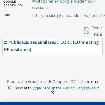
Ver
GOOGLE
ACADÉMICO:
citaciones
http://pa.bibdigital.ucc.edu.ar/id/eprint/4
URI:
Editar
ítem
Publicaciones similares :: CORE (COnnecting
REpositories)
Producción Académica UCC soporta
OAI 2.0
con una
URL base
http://pa.bibdigital.ucc.edu.ar/cgi/oai2