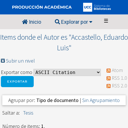
☰
Inicio
Explorar por
Items donde el Autor es "
Accastello, Eduardo
Luis
"
Subir un nivel
Atom
Exportar como
RSS 1.0
RSS 2.0
Agrupar por:
Tipo de documento
|
Sin Agrupamiento
Saltar a:
Tesis
Número de items:
1
.