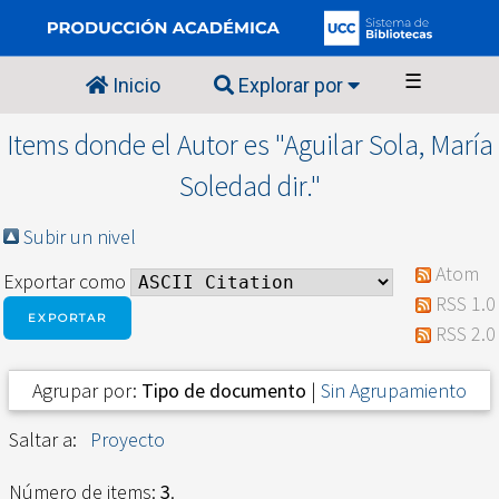
☰
Inicio
Explorar por
Items donde el Autor es "
Aguilar Sola, María
Soledad dir.
"
Subir un nivel
Atom
Exportar como
RSS 1.0
RSS 2.0
Agrupar por:
Tipo de documento
|
Sin Agrupamiento
Saltar a:
Proyecto
Número de items:
3
.