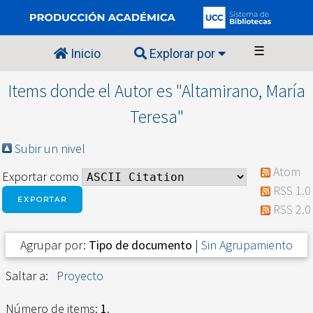
☰
Inicio
Explorar por
Items donde el Autor es "
Altamirano, María
Teresa
"
Subir un nivel
Atom
Exportar como
RSS 1.0
RSS 2.0
Agrupar por:
Tipo de documento
|
Sin Agrupamiento
Saltar a:
Proyecto
Número de items:
1
.