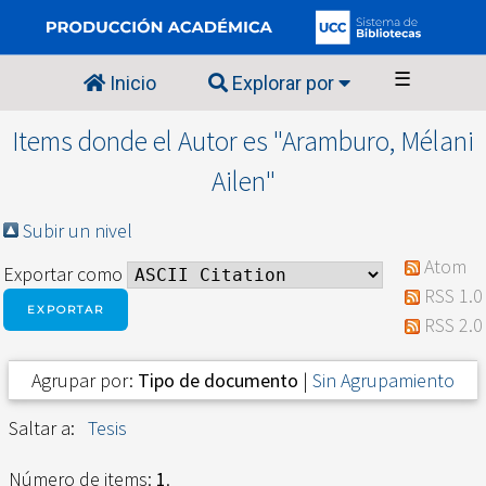
☰
Inicio
Explorar por
Items donde el Autor es "
Aramburo, Mélani
Ailen
"
Subir un nivel
Atom
Exportar como
RSS 1.0
RSS 2.0
Agrupar por:
Tipo de documento
|
Sin Agrupamiento
Saltar a:
Tesis
Número de items:
1
.