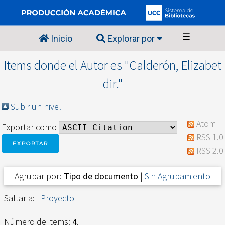
☰
Inicio
Explorar por
Items donde el Autor es "
Calderón, Elizabet
dir.
"
Subir un nivel
Atom
Exportar como
RSS 1.0
RSS 2.0
Agrupar por:
Tipo de documento
|
Sin Agrupamiento
Saltar a:
Proyecto
Número de items:
4
.