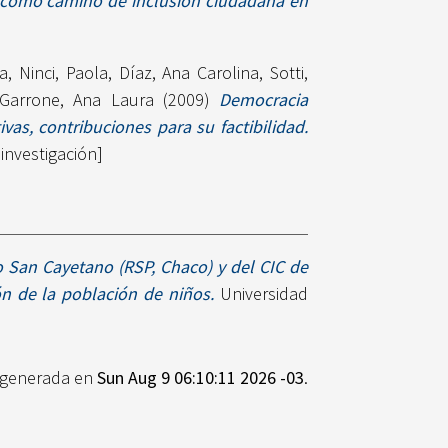
 como camino de inclusión ciudadana en
a
,
Ninci, Paola
,
Díaz, Ana Carolina
,
Sotti,
Garrone, Ana Laura
(2009)
Democracia
vas, contribuciones para su factibilidad.
investigación]
o San Cayetano (RSP, Chaco) y del CIC de
ón de la población de niños.
Universidad
e generada en
Sun Aug 9 06:10:11 2026 -03
.