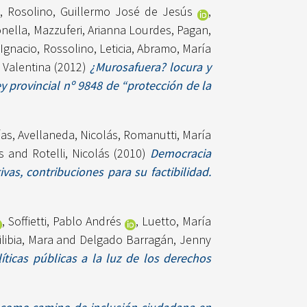
z
,
Rosolino, Guillermo José de Jesús
,
onella
,
Mazzuferi, Arianna Lourdes
,
Pagan,
Ignacio
,
Rossolino, Leticia
,
Abramo, María
 Valentina
(2012)
¿Murosafuera? locura y
 provincial nº 9848 de “protección de la
ías
,
Avellaneda, Nicolás
,
Romanutti, María
s
and
Rotelli, Nicolás
(2010)
Democracia
vas, contribuciones para su factibilidad.
,
Soffietti, Pablo Andrés
,
Luetto, María
libia, Mara
and
Delgado Barragán, Jenny
ticas públicas a la luz de los derechos