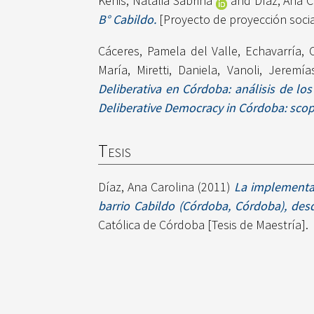
Kenis, Natalia Sabrina
and
Díaz, Ana C
B° Cabildo.
[Proyecto de proyección socia
Cáceres, Pamela del Valle
,
Echavarría, 
María
,
Miretti, Daniela
,
Vanoli, Jeremía
Deliberativa en Córdoba: análisis de los
Deliberative Democracy in Córdoba: scope
Tesis
Díaz, Ana Carolina
(2011)
La implementac
barrio Cabildo (Córdoba, Córdoba), desd
Católica de Córdoba [Tesis de Maestría].