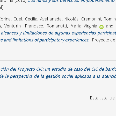
arolina
(2010)
Los niños y sus derechos: empoderamiento
l]
Corina
,
Cuel, Cecilia
,
Avellaneda, Nicolás
,
Cremonini, Romin
s
,
Venturini, Francisco
,
Romanutti, María Virginia
and
 alcances y limitaciones de algunas experiencias participati
 and limitations of participatory experiences.
[Proyecto de 
ión del Proyecto CIC: un estudio de caso del CIC de barri
e la perspectiva de la gestión social aplicada a la atenci
Esta lista fu