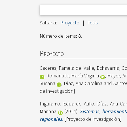
Saltar a:
Proyecto
|
Tesis
Número de items:
8
.
Proyecto
Cáceres, Pamela del Valle
,
Echavarría, Co
,
Romanutti, María Virginia
,
Mayor, A
Susana
,
Díaz, Ana Carolina
and
Santos
de investigación]
Ingaramo, Eduardo Atilio
,
Díaz, Ana Car
Mariana
(2014)
Sistemas, herramient
regionales.
[Proyecto de investigación]