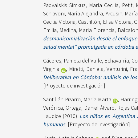
Padvalskis Simkuz, María Cecilia
,
Petit, 
Schiavoni, María Alejandra
,
Arcusin, Marí
Cecilia Victoria
,
Castrillón, Elisa Victoria
,
G
Emilia
,
Medina, María Florencia
,
Balcalon
desmanicomialización desde el enfoque d
salud mental” promulgada en córdoba el
Cáceres, Pamela del Valle
,
Echavarría, Co
Virginia
,
Miretti, Daniela
,
Venturini, Fr
Deliberativa en Córdoba: análisis de los
[Proyecto de investigación]
Santillán Pizarro, María Marta
,
Harring
Verónica
,
Ortega, Daniel Álvaro
,
Rojas Ca
Laudice
(2010)
Los niños en Argentina 
humanos.
[Proyecto de investigación]