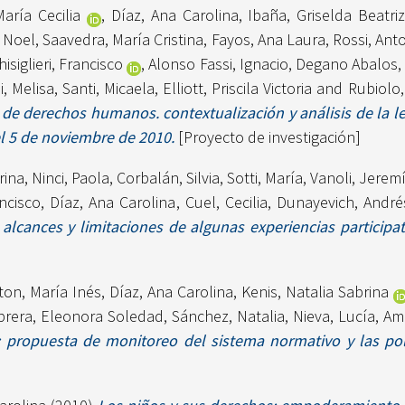
María Cecilia
,
Díaz, Ana Carolina
,
Ibaña, Griselda Beatri
a Noel
,
Saavedra, María Cristina
,
Fayos, Ana Laura
,
Rossi, Ant
hisiglieri, Francisco
,
Alonso Fassi, Ignacio
,
Degano Abalos, 
i, Melisa
,
Santi, Micaela
,
Elliott, Priscila Victoria
and
Rubiolo,
e derechos humanos. contextualización y análisis de la ley
 5 de noviembre de 2010.
[Proyecto de investigación]
rina
,
Ninci, Paola
,
Corbalán, Silvia
,
Sotti, María
,
Vanoli, Jerem
ancisco
,
Díaz, Ana Carolina
,
Cuel, Cecilia
,
Dunayevich, André
 alcances y limitaciones de algunas experiencias participati
ton, María Inés
,
Díaz, Ana Carolina
,
Kenis, Natalia Sabrina
brera, Eleonora Soledad
,
Sánchez, Natalia
,
Nieva, Lucía
,
Ami
: propuesta de monitoreo del sistema normativo y las polí