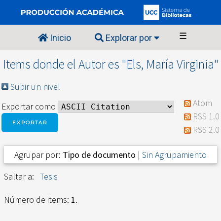
☰
Inicio
Explorar por
Items donde el Autor es "
Els, María Virginia
"
Subir un nivel
Atom
Exportar como
RSS 1.0
RSS 2.0
Agrupar por:
Tipo de documento
|
Sin Agrupamiento
Saltar a:
Tesis
Número de items:
1
.