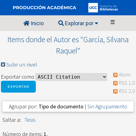
☰
Inicio
Explorar por
Items donde el Autor es "
García, Silvana
Raquel
"
Subir un nivel
Atom
Exportar como
RSS 1.0
RSS 2.0
Agrupar por:
Tipo de documento
|
Sin Agrupamiento
Saltar a:
Tesis
Número de items:
1
.