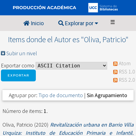
☰
Inicio
Explorar por
Items donde el Autor es "
Oliva, Patricio
"
Subir un nivel
Atom
Exportar como
RSS 1.0
RSS 2.0
Agrupar por:
Tipo de documento
|
Sin Agrupamiento
Número de items:
1
.
Oliva, Patricio
(2020)
Revitalización urbana en Barrio Villa
Urquiza: Instituto de Educación Primaria e Infantil.