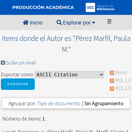
☰
Inicio
Explorar por
Items donde el Autor es "
Pérez Marfil, Paula
M.
"
Subir un nivel
Atom
Exportar como
RSS 1.0
RSS 2.0
Agrupar por:
Tipo de documento
|
Sin Agrupamiento
Número de items:
1
.
Locati, Francisco
,
Pérez Marfil, Paula M.
,
Marfil, Silvina A.