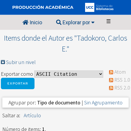
☰
Inicio
Explorar por
Items donde el Autor es "
Tadokoro, Carlos
E.
"
Subir un nivel
Atom
Exportar como
RSS 1.0
RSS 2.0
Agrupar por:
Tipo de documento
|
Sin Agrupamiento
Saltar a:
Artículo
Número de items:
1
.