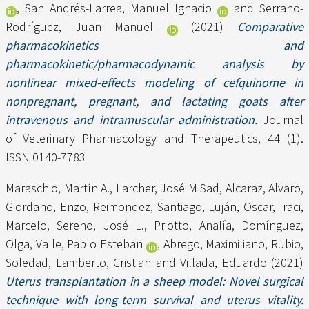
,
San Andrés-Larrea, Manuel Ignacio
and
Serrano-
Rodríguez, Juan Manuel
(2021)
Comparative
pharmacokinetics and
pharmacokinetic/pharmacodynamic analysis by
nonlinear mixed-effects modeling of cefquinome in
nonpregnant, pregnant, and lactating goats after
intravenous and intramuscular administration.
Journal
of Veterinary Pharmacology and Therapeutics, 44 (1).
ISSN 0140-7783
Maraschio, Martín A.
,
Larcher, José M Sad
,
Alcaraz, Alvaro
,
Giordano, Enzo
,
Reimondez, Santiago
,
Luján, Oscar
,
Iraci,
Marcelo
,
Sereno, José L.
,
Priotto, Analía
,
Domínguez,
Olga
,
Valle, Pablo Esteban
,
Abrego, Maximiliano
,
Rubio,
Soledad
,
Lamberto, Cristian
and
Villada, Eduardo
(2021)
Uterus transplantation in a sheep model: Novel surgical
technique with long-term survival and uterus vitality.