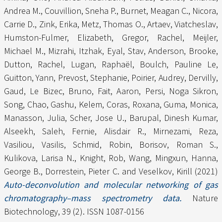
Andrea M.
,
Couvillion, Sneha P.
,
Burnet, Meagan C.
,
Nicora,
Carrie D.
,
Zink, Erika
,
Metz, Thomas O.
,
Artaev, Viatcheslav
,
Humston-Fulmer, Elizabeth
,
Gregor, Rachel
,
Meijler,
Michael M.
,
Mizrahi, Itzhak
,
Eyal, Stav
,
Anderson, Brooke
,
Dutton, Rachel
,
Lugan, Raphaël
,
Boulch, Pauline Le
,
Guitton, Yann
,
Prevost, Stephanie
,
Poirier, Audrey
,
Dervilly,
Gaud
,
Le Bizec, Bruno
,
Fait, Aaron
,
Persi, Noga Sikron
,
Song, Chao
,
Gashu, Kelem
,
Coras, Roxana
,
Guma, Monica
,
Manasson, Julia
,
Scher, Jose U.
,
Barupal, Dinesh Kumar
,
Alseekh, Saleh
,
Fernie, Alisdair R.
,
Mirnezami, Reza
,
Vasiliou, Vasilis
,
Schmid, Robin
,
Borisov, Roman S.
,
Kulikova, Larisa N.
,
Knight, Rob
,
Wang, Mingxun
,
Hanna,
George B.
,
Dorrestein, Pieter C.
and
Veselkov, Kirill
(2021)
Auto-deconvolution and molecular networking of gas
chromatography–mass spectrometry data.
Nature
Biotechnology, 39 (2). ISSN 1087-0156