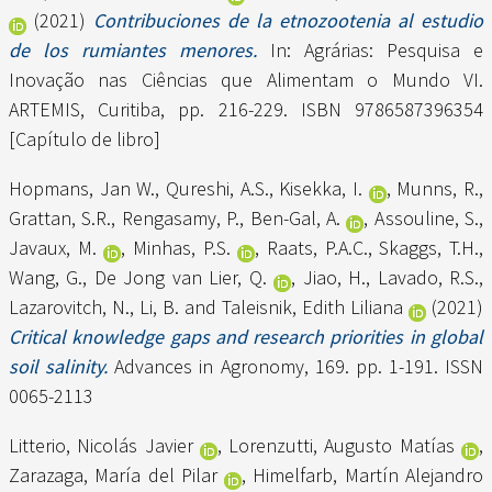
(2021)
Contribuciones de la etnozootenia al estudio
de los rumiantes menores.
In: Agrárias: Pesquisa e
Inovação nas Ciências que Alimentam o Mundo VI.
ARTEMIS, Curitiba, pp. 216-229. ISBN 9786587396354
[Capítulo de libro]
Hopmans, Jan W.
,
Qureshi, A.S.
,
Kisekka, I.
,
Munns, R.
,
Grattan, S.R.
,
Rengasamy, P.
,
Ben-Gal, A.
,
Assouline, S.
,
Javaux, M.
,
Minhas, P.S.
,
Raats, P.A.C.
,
Skaggs, T.H.
,
Wang, G.
,
De Jong van Lier, Q.
,
Jiao, H.
,
Lavado, R.S.
,
Lazarovitch, N.
,
Li, B.
and
Taleisnik, Edith Liliana
(2021)
Critical knowledge gaps and research priorities in global
soil salinity.
Advances in Agronomy, 169. pp. 1-191. ISSN
0065-2113
Litterio, Nicolás Javier
,
Lorenzutti, Augusto Matías
,
Zarazaga, María del Pilar
,
Himelfarb, Martín Alejandro