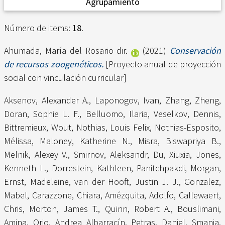
Agrupamiento
Número de items:
18
.
Ahumada, María del Rosario dir.
(2021)
Conservación
de recursos zoogenéticos.
[Proyecto anual de proyección
social con vinculación curricular]
Aksenov, Alexander A.
,
Laponogov, Ivan
,
Zhang, Zheng
,
Doran, Sophie L. F.
,
Belluomo, Ilaria
,
Veselkov, Dennis
,
Bittremieux, Wout
,
Nothias, Louis Felix
,
Nothias-Esposito,
Mélissa
,
Maloney, Katherine N.
,
Misra, Biswapriya B.
,
Melnik, Alexey V.
,
Smirnov, Aleksandr
,
Du, Xiuxia
,
Jones,
Kenneth L.
,
Dorrestein, Kathleen
,
Panitchpakdi, Morgan
,
Ernst, Madeleine
,
van der Hooft, Justin J. J.
,
Gonzalez,
Mabel
,
Carazzone, Chiara
,
Amézquita, Adolfo
,
Callewaert,
Chris
,
Morton, James T.
,
Quinn, Robert A.
,
Bouslimani,
Amina
,
Orio, Andrea Albarracín
,
Petras, Daniel
,
Smania,