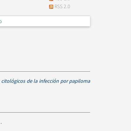
RSS 2.0
o
 citológicos de la infección por papiloma
.