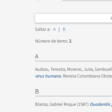
Saltar a:
A
|
B
Número de items:
2
.
A
Audisio, Teresita
,
Moreno, Julia
,
Sambuell
virus humano.
Revista Colombiana Obstetr
B
Blariza, Gabriel Roque
(1987)
Duodenitis p